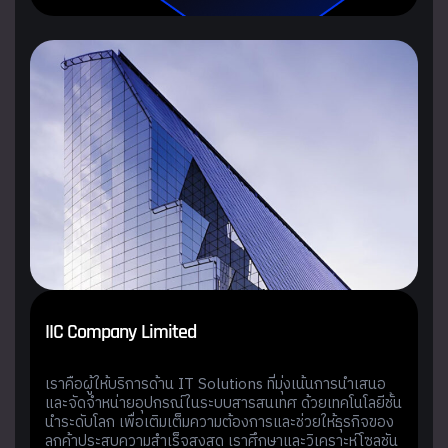
I
I
C
C
o
m
p
a
n
y
L
i
m
i
t
e
d
เราคือผู้ให้บริการด้าน IT Solutions ที่มุ่งเน้นการนำเสนอ
และจัดจำหน่ายอุปกรณ์ในระบบสารสนเทศ ด้วยเทคโนโลยีชั้น
นำระดับโลก เพื่อเติมเต็มความต้องการและช่วยให้ธุรกิจของ
ลูกค้าประสบความสำเร็จสูงสุด เราศึกษาและวิเคราะห์โซลูชัน