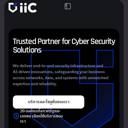
T
r
u
s
t
e
d
P
a
r
t
n
e
r
f
o
r
C
y
b
e
r
S
e
c
u
r
i
t
y
S
o
l
u
t
i
o
n
s
We deliver end-to-end security infrastructure and
AI-driven innovations, safeguarding your business
across networks, data, and systems with unmatched
expertise and reliability.
บริการและโซลูชั่นของเรา
20 องค์กรทั้งภาครัฐและ
เอกชน เลือกใช้บริการของ
เรา