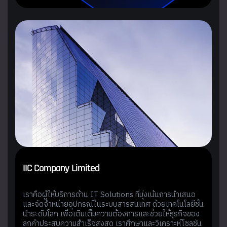
I
I
C
C
o
m
p
a
n
y
L
i
m
i
t
e
d
เราคือผู้ให้บริการด้าน IT Solutions ที่มุ่งเน้นการนำเสนอ
และจัดจำหน่ายอุปกรณ์ในระบบสารสนเทศ ด้วยเทคโนโลยีชั้น
นำระดับโลก เพื่อเติมเต็มความต้องการและช่วยให้ธุรกิจของ
ลูกค้าประสบความสำเร็จสูงสุด เราศึกษาและวิเคราะห์โซลูชัน