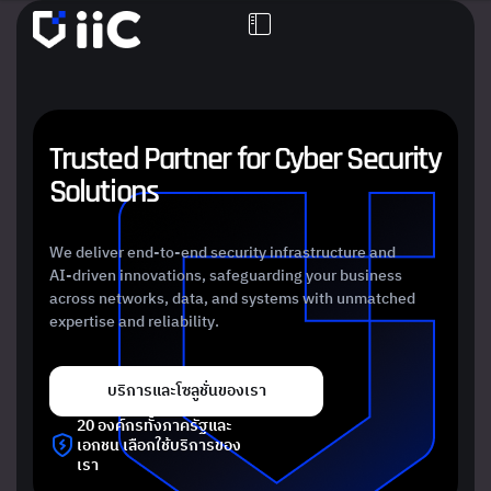
T
r
u
s
t
e
d
P
a
r
t
n
e
r
f
o
r
C
y
b
e
r
S
e
c
u
r
i
t
y
S
o
l
u
t
i
o
n
s
We deliver end-to-end security infrastructure and
AI-driven innovations, safeguarding your business
across networks, data, and systems with unmatched
expertise and reliability.
บริการและโซลูชั่นของเรา
20 องค์กรทั้งภาครัฐและ
เอกชน เลือกใช้บริการของ
เรา