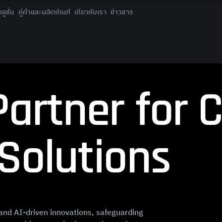
ูชั่น
คู่ค้าและผลิตภัณฑ์
เกี่ยวกับเรา
ข่าวสาร
P
a
r
t
n
e
r
f
o
r
S
o
l
u
t
i
o
n
s
 and AI-driven innovations, safeguarding