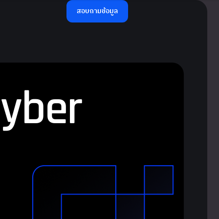
สอบถามข้อมูล
C
y
b
e
r