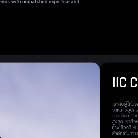
stems with unmatched expertise and
า
I
I
C
C
เราคือผู้ให้บ
จำหน่ายอุปกร
เติมเต็มความ
สูงสุด เราศึก
ทางเลือกที่เหม
สำคัญกับการสร้