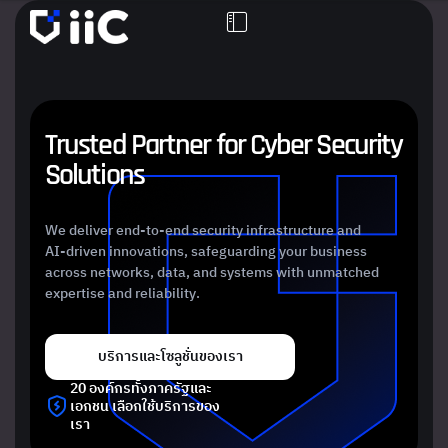
T
r
u
s
t
e
d
P
a
r
t
n
e
r
f
o
r
C
y
b
e
r
S
e
c
u
r
i
t
y
S
o
l
u
t
i
o
n
s
We deliver end-to-end security infrastructure and
AI-driven innovations, safeguarding your business
across networks, data, and systems with unmatched
expertise and reliability.
บริการและโซลูชั่นของเรา
20 องค์กรทั้งภาครัฐและ
เอกชน เลือกใช้บริการของ
เรา