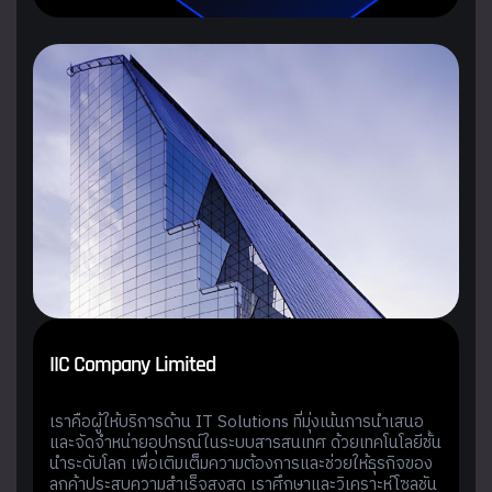
I
I
C
C
o
m
p
a
n
y
L
i
m
i
t
e
d
เราคือผู้ให้บริการด้าน IT Solutions ที่มุ่งเน้นการนำเสนอ
และจัดจำหน่ายอุปกรณ์ในระบบสารสนเทศ ด้วยเทคโนโลยีชั้น
นำระดับโลก เพื่อเติมเต็มความต้องการและช่วยให้ธุรกิจของ
ลูกค้าประสบความสำเร็จสูงสุด เราศึกษาและวิเคราะห์โซลูชัน